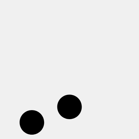
EL CAMINO HACIA LO
SOSTENIBLE
abril 27, 2024
¿Sabías que la industria de la moda es la
segunda más contaminante del planeta
después del petróleo?
Read more >