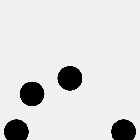
abril 27, 2024
¿Sabías que la industria de la
moda es la segunda más
contaminante del planeta
después del petróleo?
Read more >